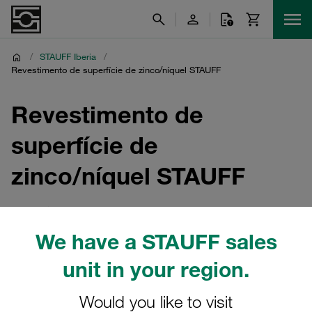
/
STAUFF Iberia
/
Revestimento de superfície de zinco/níquel STAUFF
Revestimento de
superfície de
zinco/níquel STAUFF
Proteção anticorrosiva de qualidade superior para
componentes hidráulicos, muito para além dos anteriores
We have a STAUFF sales
padrões de mercado
unit in your region.
Would you like to visit